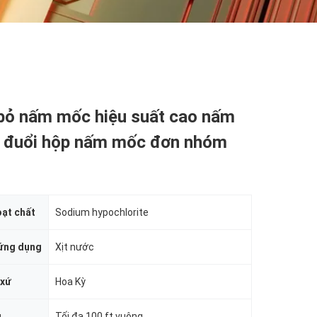
 bỏ nấm mốc hiệu suất cao nấm
 đuổi hộp nấm mốc đơn nhóm
ạt chất
Sodium hypochlorite
ứng dụng
Xịt nước
 xứ
Hoa Kỳ
g
Tối đa 100 ft vuông