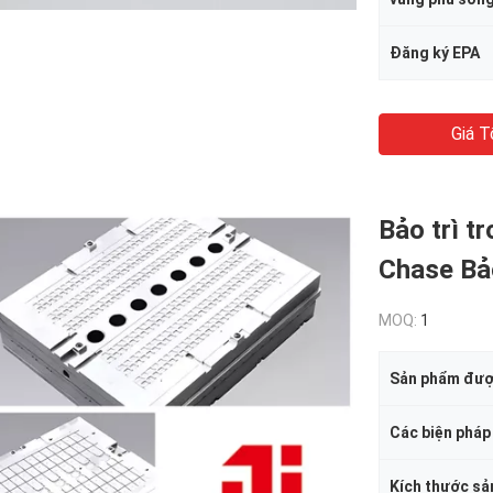
Đăng ký EPA
Giá T
Bảo trì t
Chase Bảo
MOQ:
1
Kích thước s