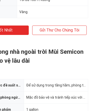
Vâng.
ốt Nhất
Gửi Thư Cho Chúng Tôi
rong nhà ngoài trời Mùi Semicon
 vệ lâu dài
Sản phẩm được đề xuất sử dụng
Để sử dụng trong tầng hầm, phòng tắm, gác mái và các khu vực khác dễ bị nấm mốc phát triển
Các biện pháp phòng ngừa an toàn sản phẩm
Mặc đồ bảo vệ và tránh tiếp xúc với da và mắt
ản phẩm
1 gallon