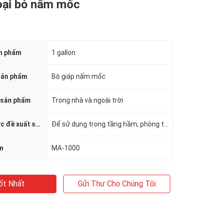
loại bỏ nấm mốc
ản phẩm
1 gallon
sản phẩm
Bộ giáp nấm mốc
 sản phẩm
Trong nhà và ngoài trời
Sản phẩm được đề xuất sử dụng
Để sử dụng trong tầng hầm, phòng tắm, gác mái và các khu vực khác dễ bị nấm mốc phát triển
m
MA-1000
ốt Nhất
Gửi Thư Cho Chúng Tôi