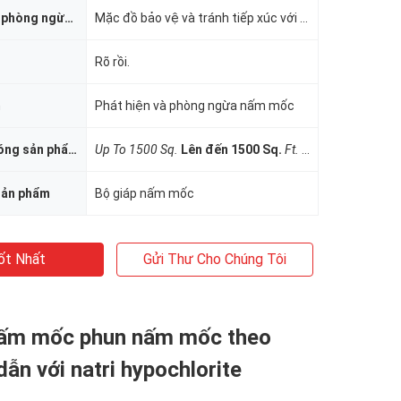
Các biện pháp phòng ngừa an toàn sản phẩm
Mặc đồ bảo vệ và tránh tiếp xúc với da và mắt
Rõ rồi.
m
Phát hiện và phòng ngừa nấm mốc
Khu vực phủ sóng sản phẩm
Up To 1500 Sq.
Lên đến 1500 Sq.
Ft.
Ft.
sản phẩm
Bộ giáp nấm mốc
ốt Nhất
Gửi Thư Cho Chúng Tôi
nấm mốc phun nấm mốc theo
dẫn với natri hypochlorite