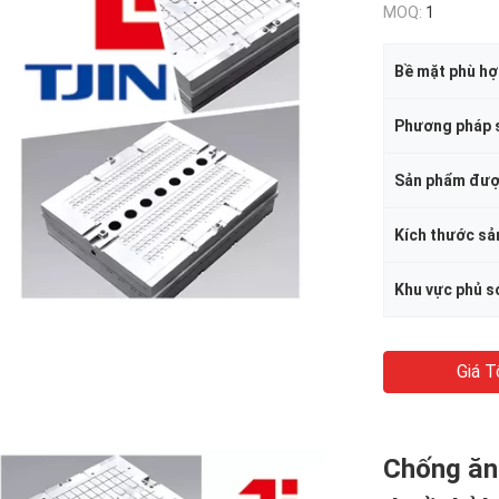
MOQ:
1
Kích thước s
Giá T
Chống ăn