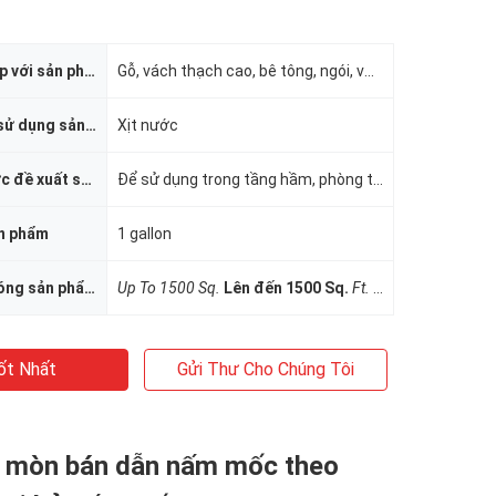
Bề mặt phù hợp với sản phẩm
Gỗ, vách thạch cao, bê tông, ngói, vữa, v.v.
Phương pháp sử dụng sản phẩm
Xịt nước
Sản phẩm được đề xuất sử dụng
Để sử dụng trong tầng hầm, phòng tắm, gác mái và các khu vực khác dễ bị nấm mốc phát triển
ản phẩm
1 gallon
Khu vực phủ sóng sản phẩm
Up To 1500 Sq.
Lên đến 1500 Sq.
Ft.
Ft.
ốt Nhất
Gửi Thư Cho Chúng Tôi
 mòn bán dẫn nấm mốc theo