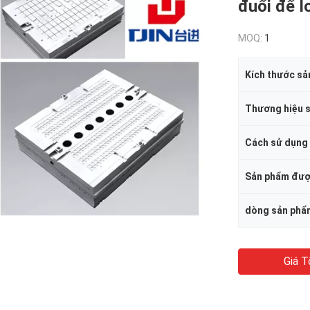
đuổi để 
MOQ:
1
Kích thước s
Thương hiệu 
Cách sử dụng
dòng sản phẩ
Giá T