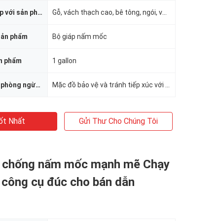
Bề mặt phù hợp với sản phẩm
Gỗ, vách thạch cao, bê tông, ngói, vữa, v.v.
sản phẩm
Bộ giáp nấm mốc
ản phẩm
1 gallon
Các biện pháp phòng ngừa an toàn sản phẩm
Mặc đồ bảo vệ và tránh tiếp xúc với da và mắt
ốt Nhất
Gửi Thư Cho Chúng Tôi
 chống nấm mốc mạnh mẽ Chạy
công cụ đúc cho bán dẫn