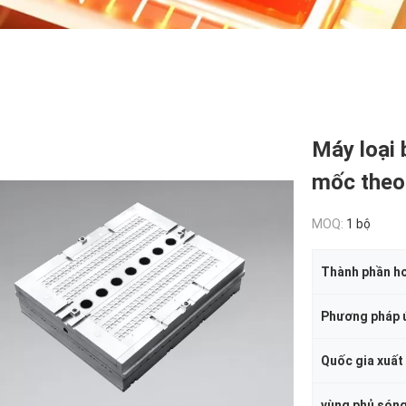
Máy loại
mốc theo
MOQ:
1 bộ
Thành phần ho
Phương pháp 
Quốc gia xuất
vùng phủ són