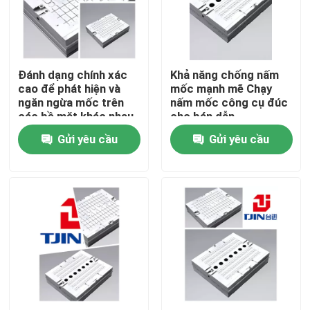
Về chúng tôi
Đánh dạng chính xác
Khả năng chống nấm
Chuyến tham quan nhà máy
cao để phát hiện và
mốc mạnh mẽ Chạy
ngăn ngừa mốc trên
nấm mốc công cụ đúc
các bề mặt khác nhau
cho bán dẫn
Kiểm soát chất lượng
Gửi yêu cầu
Gửi yêu cầu
Yêu cầu Đặt giá
Máy đúc bán dẫn
Máy cắt và hình thành
IC Lead Frame Stamping Mold