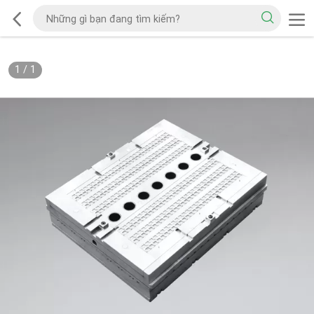
1
/
1