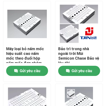
Máy loại bỏ nấm mốc
Bảo trì trong nhà
hiệu suất cao nấm
ngoài trời Mùi
mốc theo đuổi hộp
Semicon Chase Bảo vệ
nấm mốc đơn nhóm
lâu dài
Gửi yêu cầu
Gửi yêu cầu
Nhà
Sản phẩm
Video