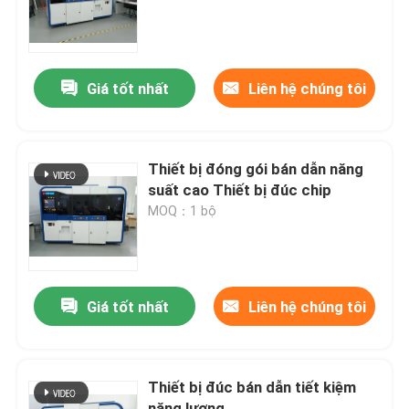
Về chúng tôi
Giá tốt nhất
Liên hệ chúng tôi
Chuyến tham quan nhà máy
Kiểm soát chất lượng
Thiết bị đóng gói bán dẫn năng
suất cao Thiết bị đúc chip
MOQ：1 bộ
Yêu cầu Đặt giá
Máy đúc bán dẫn
Giá tốt nhất
Liên hệ chúng tôi
Máy cắt và hình thành
Thiết bị đúc bán dẫn tiết kiệm
IC Lead Frame Stamping Mold
năng lượng