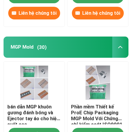
Liên hệ chúng tôi
Liên hệ chúng tôi
MGP Mold
(30)
bán dẫn MGP khuôn
Phần mềm Thiết kế
gương đánh bóng và
ProE Chip Packaging
Ejector tay áo cho hiệu
MGP Mold Với Chứng
suất cao
chỉ kiểm soát ISO9001
2015