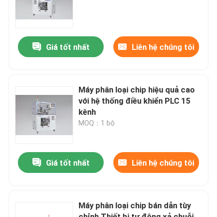
Về chúng tôi
Giá tốt nhất
Liên hệ chúng tôi
Chuyến tham quan nhà máy
Kiểm soát chất lượng
Máy phân loại chip hiệu quả cao
với hệ thống điều khiển PLC 15
kênh
Yêu cầu Đặt giá
MOQ：1 bộ
Máy đúc bán dẫn
Giá tốt nhất
Liên hệ chúng tôi
Máy cắt và hình thành
Máy phân loại chip bán dẫn tùy
IC Lead Frame Stamping Mold
chỉnh Thiết bị tự động xả chuỗi