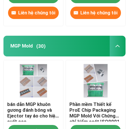
Liên hệ chúng tôi
Liên hệ chúng tôi
MGP Mold
(30)
bán dẫn MGP khuôn
Phần mềm Thiết kế
gương đánh bóng và
ProE Chip Packaging
Ejector tay áo cho hiệu
MGP Mold Với Chứng
suất cao
chỉ kiểm soát ISO9001
2015