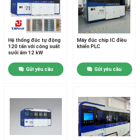
Về chúng tôi
Chuyến tham quan nhà máy
Hệ thống đúc tự động
Máy đúc chip IC điều
120 tấn với công suất
khiển PLC
sưởi ấm 12 kW
Kiểm soát chất lượng
Gửi yêu cầu
Gửi yêu cầu
Yêu cầu Đặt giá
Máy đúc bán dẫn
Máy cắt và hình thành
IC Lead Frame Stamping Mold