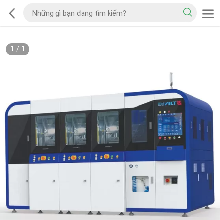
1
/
1